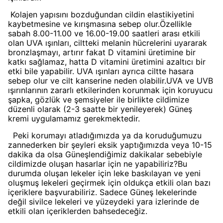
Kolajen yapısını bozduğundan cildin elastikiyetini
kaybetmesine ve kırışmasına sebep olur.Özellikle
sabah 8.00-11.00 ve 16.00-19.00 saatleri arası etkili
olan UVA ışınları, ciltteki melanin hücrelerini uyararak
bronzlaşmayı, artırır fakat D vitamini üretimine bir
katkı sağlamaz, hatta D vitamini üretimini azaltıcı bir
etki bile yapabilir. UVA ışınları ayrıca ciltte hasara
sebep olur ve cilt kanserine neden olabilir.UVA ve UVB
ışırınlarının zararlı etkilerinden korunmak için koruyucu
şapka, gözlük ve şemsiyeler ile birlikte cildimize
düzenli olarak (2-3 saatte bir yenileyerek) Güneş
kremi uygulamamız gerekmektedir.
Peki korumayı atladığımızda ya da koruduğumuzu
zannederken bir şeyleri eksik yaptığımızda veya 10-15
dakika da olsa Güneşlendiğimiz dakikalar sebebiyle
cildimizde oluşan hasarlar için ne yapabiliriz?Bu
durumda oluşan lekeler için leke baskılayan ve yeni
oluşmuş lekeleri geçirmek için oldukça etkili olan bazı
içeriklere başvurabiliriz. Sadece Güneş lekelerinde
değil sivilce lekeleri ve yüzeydeki yara izlerinde de
etkili olan içeriklerden bahsedeceğiz.