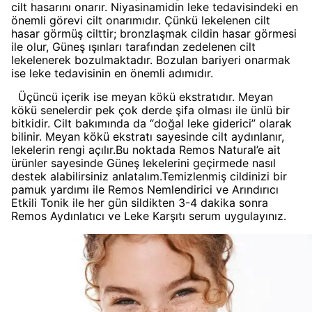
cilt hasarını onarır. Niyasinamidin leke tedavisindeki en
önemli görevi cilt onarımıdır. Çünkü lekelenen cilt
hasar görmüş cilttir; bronzlaşmak cildin hasar görmesi
ile olur, Güneş ışınları tarafından zedelenen cilt
lekelenerek bozulmaktadır. Bozulan bariyeri onarmak
ise leke tedavisinin en önemli adımıdır.
Üçüncü içerik ise meyan kökü ekstratıdır. Meyan
kökü senelerdir pek çok derde şifa olması ile ünlü bir
bitkidir. Cilt bakımında da “doğal leke giderici” olarak
bilinir. Meyan kökü ekstratı sayesinde cilt aydınlanır,
lekelerin rengi açılır.Bu noktada Remos Natural’e ait
ürünler sayesinde Güneş lekelerini geçirmede nasıl
destek alabilirsiniz anlatalım.Temizlenmiş cildinizi bir
pamuk yardımı ile Remos Nemlendirici ve Arındırıcı
Etkili Tonik ile her gün sildikten 3-4 dakika sonra
Remos Aydınlatıcı ve Leke Karşıtı serum uygulayınız.