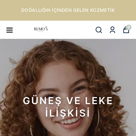
DOĞALLIĞIN IÇINDEN GELEN KOZMETIK
0
GÜNEŞ VE LEKE
İLİŞKİSİ