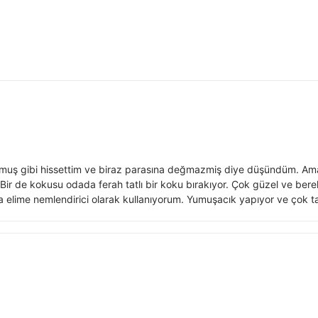
kmuş gibi hissettim ve biraz parasına değmazmiş diye düşündüm. Am
r de kokusu odada ferah tatlı bir koku bırakıyor. Çok güzel ve berek
a elime nemlendirici olarak kullanıyorum. Yumuşacık yapıyor ve çok tat