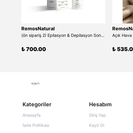
RemosNatural
RemosNa
Keratin Saç Bakım Yağı Keratin&Squalene&Argan
(ön sipariş 2) Epilasyon & Depilasyon Sonrası Tüy Azaltıcı Losyon 100 ml
₺ 700.00
₺ 535.
Kategoriler
Hesabım
Anasayfa
Giriş Yap
İade Politikası
Kayıt Ol