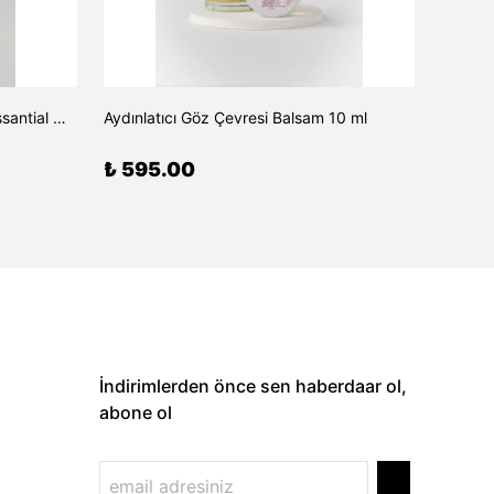
Anti Acne Serum/Spot Control Essantial Mix 10 ml
Aydınlatıcı Göz Çevresi Balsam 10 ml
₺ 595.00
₺ 75
İndirimlerden önce sen haberdaar ol,
abone ol