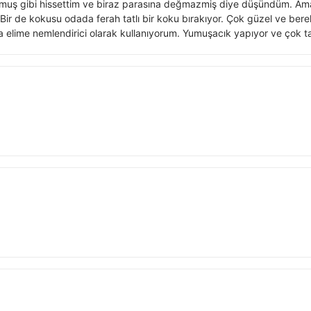
kmuş gibi hissettim ve biraz parasına değmazmiş diye düşündüm. Am
r de kokusu odada ferah tatlı bir koku bırakıyor. Çok güzel ve berek
a elime nemlendirici olarak kullanıyorum. Yumuşacık yapıyor ve çok tat