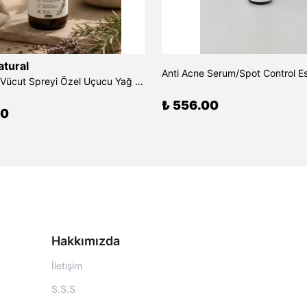
tural
Açık Hava Vücut Spreyi Özel Uçucu Yağ Mix Zenginleştirilmiş 50 ml
₺ 556.00
00
Hakkımızda
İletişim
S.S.S