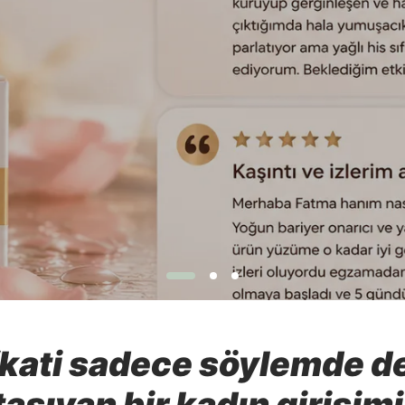
kati sadece söylemde değ
taşıyan bir kadın girişimi