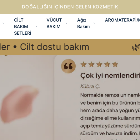
2000 TL VE ÜZERI SIPARIŞLERINIZDE KARGO ÜCRETS
CİLT
VÜCUT
Ağız
AROMATERAPİ
BAKIM
BAKIM
Bakım
SETLERİ
dostu bakım
🌿 Doğal içeri