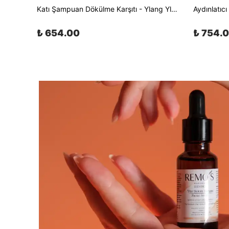
Katı Şampuan Dökülme Karşıtı - Ylang Ylang & Biberiye Özlü 100 gr
₺ 654.00
₺ 754.