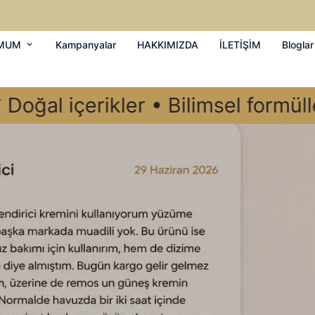
IZ
/MUM
Kampanyalar
HAKKIMIZDA
İLETİŞİM
Bloglar
kler • Bilimsel formüller • Cilt d