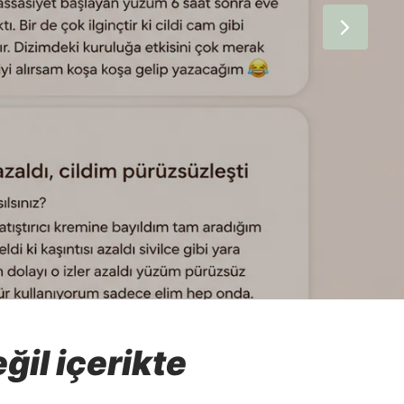
il içerikte
.