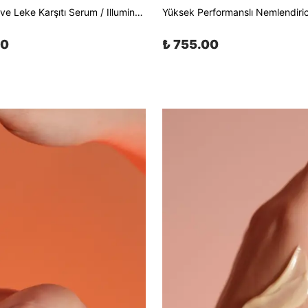
Aydınlatıcı ve Leke Karşıtı Serum / Illuminating & Anti-Spot Serum 30 ml
00
₺ 755.00