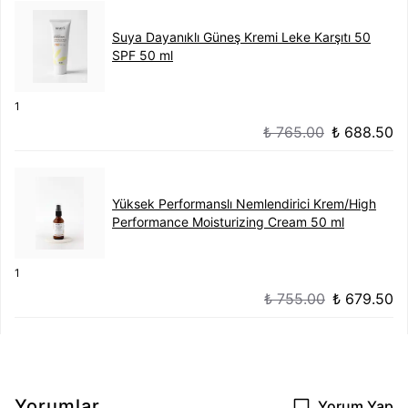
Suya Dayanıklı Güneş Kremi Leke Karşıtı 50
SPF 50 ml
1
₺ 765.00
₺ 688.50
Yüksek Performanslı Nemlendirici Krem/High
Performance Moisturizing Cream 50 ml
1
₺ 755.00
₺ 679.50
Yorumlar
Yorum Yap