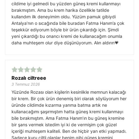
cildime iyi gelmedi bu yüzden güneş kremi kullanmayı
bırakmıştım. Ama bu krem harika özellikle tatilde
kullandım ilk deneyimim oldu. Yüzüm pamuk gibiydi
Antalya’nın o sıcağında bile buradan Fatma Hanım’a çok
teşekkür ediyorum böyle bir ürün çıkardığı için. Şimdi
yeni çıkardığı bu onarıcı kremi de kullanacağım onumla
daha muhteşem olur diye düşünüyorum. Alın aldırın💗
Rozalı ciltreee
3 Temmuz 2026
Yüzünde Rozası olan kişilerin kesinlikle memnun kalacağı
bir krem. Bir çok ürün denemiş biri olarak söylüyorum her
üründe cildimde kızarma yanma batma artık ne
kullanacağımı şaşırmıştım hatta güneş kremi kullanmayı
bile bırakmıştım. Ama Fatma Hanım’ın bu güneş kremine
bir şans vermek istedim iyi ki de vermişim çok güzel
içeriği muhteşem kaliteli. Ben de hiçbir yan etki yapmadı.
Sadece kuru ciltli olanlar benim gibi güneş kremini