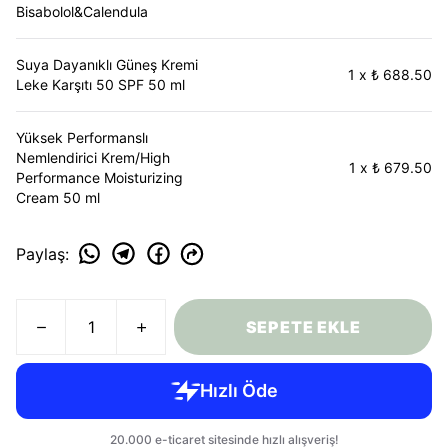
Bisabolol&Calendula
Suya Dayanıklı Güneş Kremi
1
x
₺ 688.50
Leke Karşıtı 50 SPF 50 ml
Yüksek Performanslı
Nemlendirici Krem/High
1
x
₺ 679.50
Performance Moisturizing
Cream 50 ml
Paylaş
:
SEPETE EKLE