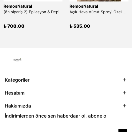
RemosNatural
RemosNatural
(ön sipariş 2) Epilasyon & Depilasyon Sonrası Tüy Azaltıcı Losyon 100 ml
Açık Hava Vücut Spreyi Özel Uçucu Yağ Mix Zenginleştirilmiş 50 ml
₺ 700.00
₺ 535.00
Kategoriler
Hesabım
Hakkımızda
İndirimlerden önce sen haberdaar ol, abone ol