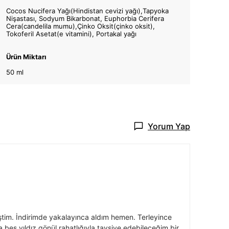
Cocos Nucifera Yağı(Hindistan cevizi yağı),Tapyoka
Nişastası, Sodyum Bikarbonat, Euphorbia Cerifera
Cera(candelila mumu),Çinko Oksit(çinko oksit),
Tokoferil Asetat(e vitamini), Portakal yağı
Ürün Miktarı
50 ml
Yorum Yap
tim. İndirimde yakalayınca aldım hemen. Terleyince
 beş yıldız gönül rahatlığıyla tavsiye edebileceğim bir