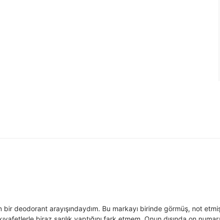
 bir deodorant arayışındaydım. Bu markayı birinde görmüş, not etmiş
ıyafetlerle biraz sarılık yaptığını fark etmem. Onun dışında on numara