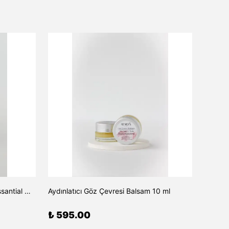
Anti Acne Serum/Spot Control Essantial Mix 10 ml
Aydınlatıcı Göz Çevresi Balsam 10 ml
₺ 595.00
₺ 75