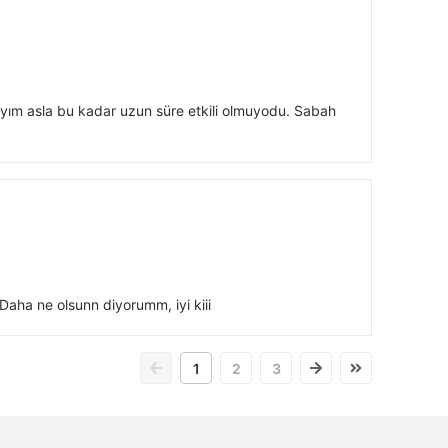
nayım asla bu kadar uzun süre etkili olmuyodu. Sabah
aha ne olsunn diyorumm, iyi kiii
1
2
3