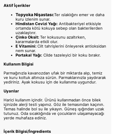
Aktif İçerikler
Topyoka Nişastası:
Ter ıslaklığını emer ve daha
kuru izlenim sunar.
Hindistan Cevizi Yağı:
Antibakteriyel etkisiyle
ortamda kötü kokuya sebep olan bakterilerden
uzaklaştırır.
Çinko Oksit:
Ter kokusunu azaltırken,
kararmalarda etkili olur.
E Vitamini:
Cilt tahrişlerini önleyerek antioksidan
nem sunar.
Portakal Yağı:
Cilde tazeleyici bir koku bırakır.
Kullanım Bilgisi
Parmağınızla kavanozdan ufak bir miktarda alıp, temiz
ve kuru koltuk altınıza sürün. Parmaklarınızla yaydırarak
yediriniz. Ayak kokusu için de kullanıma uygundur.
Uyarılar
Harici kullanım içindir. Ürünü kullanmadan önce bilek
içinizde alerji testi yapınız. Göz ile temasından kaçının.
Temas halinde bol su ile yıkayın. Güneş ışığından uzak
tutunuz. Oda sıcaklığında ve çocukların ulaşamayacağı
yerde muhafaza ediniz.
İçerik Bilgisi/İngredients