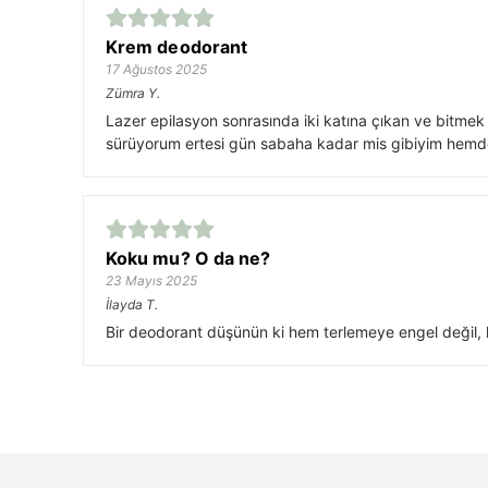
Krem deodorant
17 Ağustos 2025
Zümra
Y.
Lazer epilasyon sonrasında iki katına çıkan ve bitmek
sürüyorum ertesi gün sabaha kadar mis gibiyim hemde
Koku mu? O da ne?
23 Mayıs 2025
İlayda
T.
Bir deodorant düşünün ki hem terlemeye engel değil, h