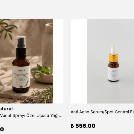
tural
Açık Hava Vücut Spreyi Özel Uçucu Yağ Mix Zenginleştirilmiş 50 ml
₺ 556.00
00