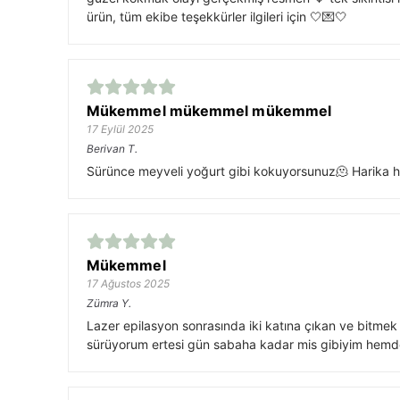
ürün, tüm ekibe teşekkürler ilgileri için 🤍💌🤍
Mükemmel mükemmel mükemmel
17 Eylül 2025
Berivan
T.
Sürünce meyveli yoğurt gibi kokuyorsunuz🫠 Harika ha
Mükemmel
17 Ağustos 2025
Zümra
Y.
Lazer epilasyon sonrasında iki katına çıkan ve bitmek
sürüyorum ertesi gün sabaha kadar mis gibiyim hemde