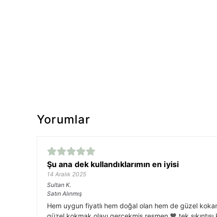
Yorumlar
Şu ana dek kullandıklarımın en iyisi
14 Aralık 2025
Sultan
K.
Satın Alınmış
Hem uygun fiyatlı hem doğal olan hem de güzel kokan
güzel kokmak olayı gerçekmiş resmen 🧡 tek sıkıntısı k