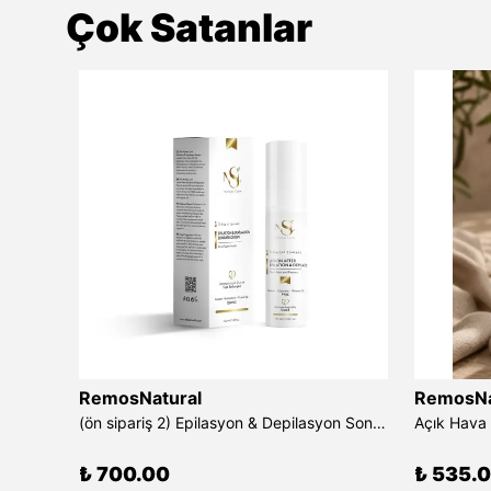
Çok Satanlar
RemosNatural
RemosNa
Keratin Saç Bakım Yağı Keratin&Squalene&Argan
(ön sipariş 2) Epilasyon & Depilasyon Sonrası Tüy Azaltıcı Losyon 100 ml
₺ 700.00
₺ 535.