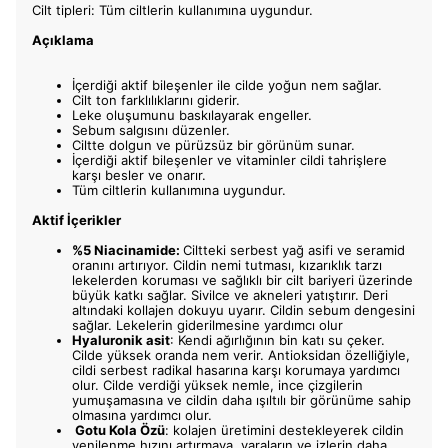
Cilt tipleri: Tüm ciltlerin kullanımına uygundur.
Açıklama
İçerdiği aktif bileşenler ile cilde yoğun nem sağlar.
Cilt ton farklılıklarını giderir.
Leke oluşumunu baskılayarak engeller.
Sebum salgısını düzenler.
Ciltte dolgun ve pürüzsüz bir görünüm sunar.
İçerdiği aktif bileşenler ve vitaminler cildi tahrişlere
karşı besler ve onarır.
Tüm ciltlerin kullanımına uygundur.
Aktif İçerikler
%5 Niacinamide:
Ciltteki serbest yağ asifi ve seramid
oranını artırıyor. Cildin nemi tutması, kızarıklık tarzı
lekelerden koruması ve sağlıklı bir cilt bariyeri üzerinde
büyük katkı sağlar. Sivilce ve akneleri yatıştırır. Deri
altındaki kollajen dokuyu uyarır. Cildin sebum dengesini
sağlar. Lekelerin giderilmesine yardımcı olur
Hyaluronik asit
: Kendi ağırlığının bin katı su çeker.
Cilde yüksek oranda nem verir. Antioksidan özelliğiyle,
cildi serbest radikal hasarına karşı korumaya yardımcı
olur. Cilde verdiği yüksek nemle, ince çizgilerin
yumuşamasına ve cildin daha ışıltılı bir görünüme sahip
olmasına yardımcı olur.
Gotu Kola Özü
: kolajen üretimini destekleyerek cildin
yenilenme hızını artırmaya, yaraların ve izlerin daha