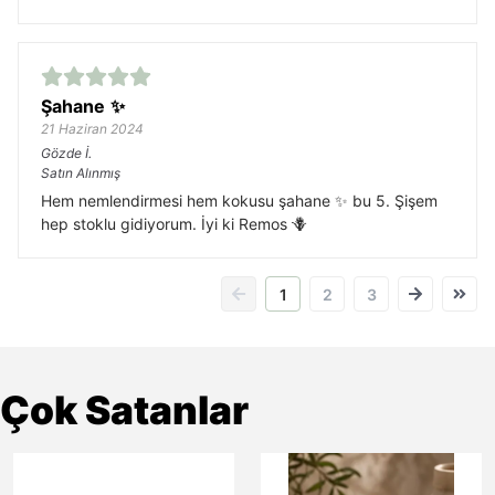
Şahane ✨
21 Haziran 2024
Gözde
İ.
Satın Alınmış
Hem nemlendirmesi hem kokusu şahane ✨ bu 5. Şişem
hep stoklu gidiyorum. İyi ki Remos 🪻
1
2
3
Çok Satanlar