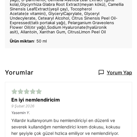
kola),Glycyrrhiza Glabra Root Extract(meyan kökü), Camellia
Sinensis LeafExtract(yeşil çay), Tocopherol
Acetate(e vitamini), GlycerylCaprylate, Glyceryl
Undecylerate, Cetearyl Alcohol, Citrus Sinensis Peel Oil-
Expressed(tatlı portakal yağı), Pelarganium Graveolens
Flower Oil(ıtır yağı),Sodium Hyaluronate(hyalüronik
asit), Allantoin, Xanthan Gum, CitrusLimon Peel Oil
Ürün miktarı
: 50 ml
Yorumlar
Yorum Yap
En iyi nemlendiricim
9 Şubat 2026
Yasemin
Y.
Yıllardır kullanıyorum bu nemlendiriciyi en düzenli ve
severek kullandığım nemlendirici krem dokusu, kokusu
her şeyiyle çok güzel hızlıca emiliyor ve nemlendiriyor.