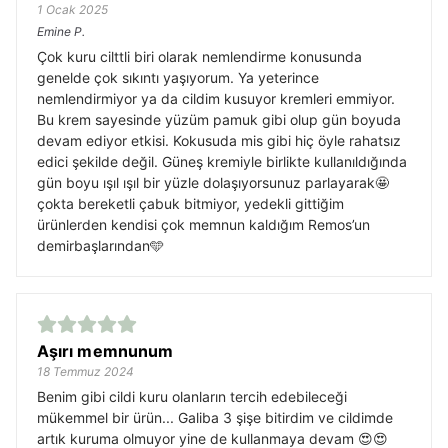
1 Ocak 2025
Emine
P.
Çok kuru cilttli biri olarak nemlendirme konusunda
genelde çok sıkıntı yaşıyorum. Ya yeterince
nemlendirmiyor ya da cildim kusuyor kremleri emmiyor.
Bu krem sayesinde yüzüm pamuk gibi olup gün boyuda
devam ediyor etkisi. Kokusuda mis gibi hiç öyle rahatsız
edici şekilde değil. Güneş kremiyle birlikte kullanıldığında
gün boyu ışıl ışıl bir yüzle dolaşıyorsunuz parlayarak🤩
çokta bereketli çabuk bitmiyor, yedekli gittiğim
ürünlerden kendisi çok memnun kaldığım Remos’un
demirbaşlarından🩵
Aşırı memnunum
18 Temmuz 2024
Benim gibi cildi kuru olanların tercih edebileceği
mükemmel bir ürün... Galiba 3 şişe bitirdim ve cildimde
artık kuruma olmuyor yine de kullanmaya devam 😍😍