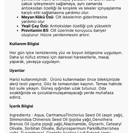
çabuk iyileşmesini sağlamaya, aynı zamanda
antioksidan özelliği ile kırışıklık ve lekeler içinyaşlanma
karşıtı etki sağlamasına yardımcı olur.
Meyan Kökü Özü
: Cilt lekelerinin giderilmesine
yardımcı olur
Yeşil Çay Özü:
Antioksidan özelliği çok yüksektir
Provitamin B5
: Cilt üzerinde koruyucu bariyer
oluşturur. Hücre yenilenmesini artırır.
Kullanım Bilgisi
Her gün iyice temizlenmiş yüz ve boyun bölgesine uygulayın.
Daha iyi nüfuz etmesi için dairesel hareketlerle, masaj
yaparak, yavaşça uygulayın.
Uyarılar
Harici kullanımiçindir. Ürünü kullanmadan önce bilekiçinizde
alerji testi yapınız. Göz ile temasından kaçının. Temas halinde
bol suile yıkayın. Güneş ışığından uzak tutunuz. Oda
sıcaklığında ve çocuklarınulaşamayacağı yerde muhafaza
ediniz.
İçerik Bilgisi
Ingredients : Aqua, CarthamusTinctorius Seed Oil (aspir yağı),
Simmondsia Chinensis Seed Oil (jojoba yağı),Oenothera
Brensis Oil (çuha çiçeği yağı),Niacinamide, Glycerin, Cetearyl
Olivate, Sorbitan Olivate, Butyrospermum ParkiiButter(shea
yağı), D-panthenol, Centella Asetica Leaf Extract (gotu