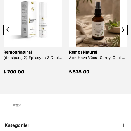
RemosNatural
RemosNatural
(ön sipariş 2) Epilasyon & Depilasyon Sonrası Tüy Azaltıcı Losyon 100 ml
Açık Hava Vücut Spreyi Özel Uçucu Yağ Mix Zenginleştirilmiş 50 ml
₺ 700.00
₺ 535.00
Kategoriler