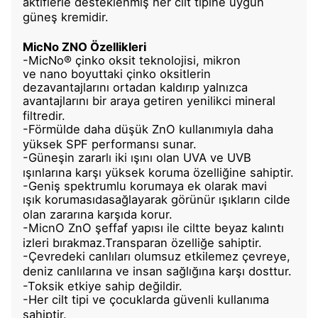
aktiflerle desteklenmiş her cilt tipine uygun
güneş kremidir.
MicNo
ZNO Özellikleri
-
MicNo
® çinko oksit teknolojisi, mikron
ve
nano
boyuttaki çinko oksitlerin
dezavantajlarını ortadan kaldırıp yalnızca
avantajlarını bir araya getiren
yenilikci
mineral
filtredir.
-
Förmülde
daha düşük
ZnO
kullanımıyla daha
yüksek SPF performansı sunar.
-Güneşin zararlı iki ışını olan UVA ve UVB
ışınlarına karşı yüksek koruma özelliğine sahiptir.
-Geniş spektrumlu korumaya ek olarak mavi
ışık
korumasıda
sağlayarak görünür ışıkların cilde
olan zararına karşıda korur.
-
MicnO
ZnO
şeffaf yapısı ile ciltte beyaz kalıntı
izleri bırakmaz.
Tra
n
sparan özelliğe sahiptir.
-Çevredeki canlıları olumsuz etkilemez çevreye,
deniz canlılarına ve insan sağlığına karşı dosttur.
-
Toksik
etkiye sahip değildir.
-Her cilt tipi ve çocuklarda güvenli kullanıma
sahiptir.