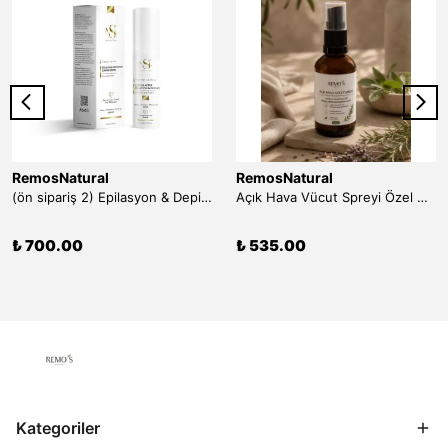
RemosNatural
RemosNatural
(ön sipariş 2) Epilasyon & Depilasyon Sonrası Tüy Azaltıcı Losyon 100 ml
Açık Hava Vücut Spreyi Özel Uçucu Yağ Mix Zenginleştirilmiş 50 ml
₺ 700.00
₺ 535.00
Kategoriler