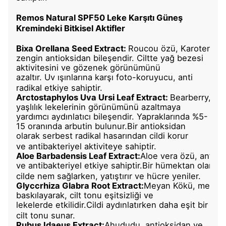
Remos
Natural SPF50
Le
ke
K
arşıtı Güneş
Kremindeki Bitkisel Aktifler
Bixa
Orellana
Seed
Extract
:
Roucou
özü,
Karoten
ba
zengin antioksidan bileşendir
.
Ciltte yağ bezesi
aktivitesini ve gözenek görünümünü
azaltır.
Uv
ışınlarına karşı foto-koruyucu, anti
radikal etkiye sahiptir.
Arctostaphylos
Uva
Ursi
Leaf
Extract
:
Bearber
r
y
,
h
ip
yaşlılık lekelerinin görünümünü azaltmaya
yardımcı aydınlatıcı bileşendir.
Yapraklarında %5-
15 oranında
arbutin
bulunur.Bir
antioksidan
olarak serbest radikal hasarından cildi korur
ve
antibakteriyel
aktiviteye sahiptir.
Aloe
Barbadensis
Leaf
Extract:
Aloe
vera
özü,
antiok
ve
antibakteriyel
etkiye
sahiptir.Bir
hümektan
olarak
cilde nem sağlarken,
yatıştırır ve hücre yeniler.
Glyccrhiza
Glabra
Root
Extract:
Meyan
Kökü,
melani
baskılayarak,
cilt tonu eşitsizliği ve
lekelerde
etkilidir.Cildi
aydınlatırken daha eşit bir
cilt tonu sunar.
Rubus
Idaeus
Extract:
Ahududu
, antioksidan ve