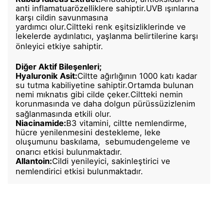
anti
inflamatuar
özelliklere
sahiptir.UVB
ışınlarına
karşı cildin savunmasına
yardımcı
olur.Ciltteki
renk eşitsizliklerinde ve
lekelerde aydınlatıcı, yaşlanma belirtilerine karşı
önleyici etkiye sahiptir.
Diğer Aktif Bileşenleri;
Hyaluronik
Asit:
Ciltte
ağırlığının 1000 katı kadar
su tutma kabiliyetine
sahiptir.Ortamda
bulunan
nemi mıknatıs gibi cilde
çeker.Ciltteki
nemin
korunmasında ve daha dolgun
pürüssüz
izlenim
sağlanmasında etkili olur.
Niacinamide:
B3 vitamini, ciltte nemlendirme,
hücre yenilenmesini destekleme, leke
oluşumunu baskılama,
sebumu
dengeleme ve
onarıcı etkisi bulunmaktadır.
Allantoin:
Cildi
yenileyici, sakinleştirici ve
nemlendirici etkisi bulunmaktadır.