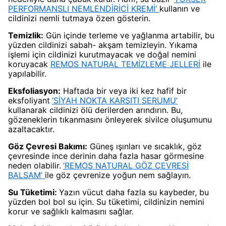
PERFORMANSLI NEMLENDİRİCİ KREMİ’
kullanın ve
cildinizi nemli tutmaya özen gösterin.
Temizlik:
Gün içinde terleme ve yağlanma artabilir, bu
yüzden cildinizi sabah- akşam temizleyin. Yıkama
işlemi için cildinizi kurutmayacak ve doğal nemini
koruyacak
REMOS NATURAL TEMİZLEME JELLERİ
ile
yapılabilir.
Eksfoliasyon:
Haftada bir veya iki kez hafif bir
eksfoliyant
‘SİYAH NOKTA KARŞITI SERUMU’
kullanarak cildinizi ölü derilerden arındırın. Bu,
gözeneklerin tıkanmasını önleyerek sivilce oluşumunu
azaltacaktır.
Göz Çevresi Bakımı:
Güneş ışınları ve sıcaklık, göz
çevresinde ince derinin daha fazla hasar görmesine
neden olabilir.
‘REMOS NATURAL GÖZ ÇEVRESİ
BALSAM’
ile göz çevrenize yoğun nem sağlayın.
Su Tüketimi:
Yazın vücut daha fazla su kaybeder, bu
yüzden bol bol su için. Su tüketimi, cildinizin nemini
korur ve sağlıklı kalmasını sağlar.