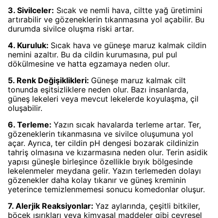
3. Sivilceler:
Sıcak ve nemli hava, ciltte yağ üretimini
artırabilir ve gözeneklerin tıkanmasına yol açabilir. Bu
durumda sivilce oluşma riski artar.
4. Kuruluk:
Sıcak hava ve güneşe maruz kalmak cildin
nemini azaltır. Bu da cildin kurumasına, pul pul
dökülmesine ve hatta egzamaya neden olur.
5. Renk Değişiklikleri:
Güneşe maruz kalmak cilt
tonunda eşitsizliklere neden olur. Bazı insanlarda,
güneş lekeleri veya mevcut lekelerde koyulaşma, çil
oluşabilir.
6. Terleme:
Yazın sıcak havalarda terleme artar. Ter,
gözeneklerin tıkanmasına ve sivilce oluşumuna yol
açar. Ayrıca, ter cildin pH dengesi bozarak cildinizin
tahriş olmasına ve kızarmasına neden olur. Terin asidik
yapısı güneşle birleşince özellikle bıyık bölgesinde
lekelenmeler meydana gelir. Yazın terlemeden dolayı
gözenekler daha kolay tıkanır ve güneş kreminin
yeterince temizlenmemesi sonucu komedonlar oluşur.
7. Alerjik Reaksiyonlar:
Yaz aylarında, çeşitli bitkiler,
böcek ısırıkları veya kimyasal maddeler gibi çevresel