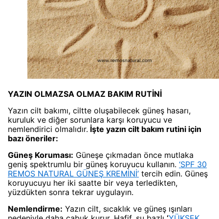
YAZIN OLMAZSA OLMAZ BAKIM RUTİNİ
Yazın cilt bakımı, ciltte oluşabilecek güneş hasarı,
kuruluk ve diğer sorunlara karşı koruyucu ve
nemlendirici olmalıdır.
İşte yazın cilt bakım rutini için
bazı öneriler:
Güneş Koruması:
Güneşe çıkmadan önce mutlaka
geniş spektrumlu bir güneş koruyucu kullanın.
‘SPF 30
REMOS NATURAL GÜNEŞ KREMİNİ’
tercih edin. Güneş
koruyucuyu her iki saatte bir veya terledikten,
yüzdükten sonra tekrar uygulayın.
Nemlendirme:
Yazın cilt, sıcaklık ve güneş ışınları
nedeniyle daha çabuk kurur. Hafif, su bazlı
‘
YÜKSEK